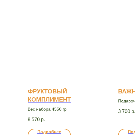
ФРУКТОВЫЙ
ВАЖ
КОМПЛИМЕНТ
Подароч
коробке 
Вес набора 4550 гр
3 700
р
8 570
р.
Подробнее
По