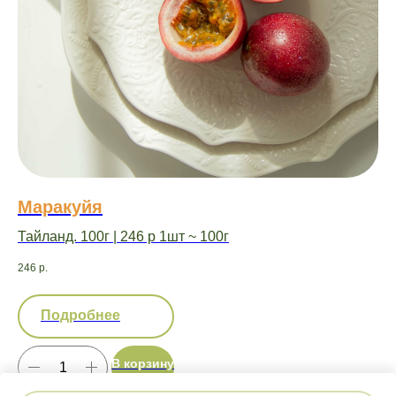
Маракуйя
А
Тайланд. 100г | 246 р 1шт ~ 100г
Та
246
р.
1 0
Подробнее
В корзину