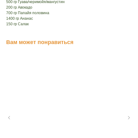
500 гр Гуава/черимойя/мангустин
200 гр Авокадо
700 гр Папайя половина
1400 гр Ананас
150 гр Салак
Вам может понравиться