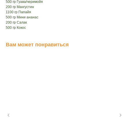
500 гр Гуава/черимойя
200 гр Мангустин
1100 гр Папайя
500 гр Мини ананас
200 гр Салак
500 гр Кокос
Вам может понравиться