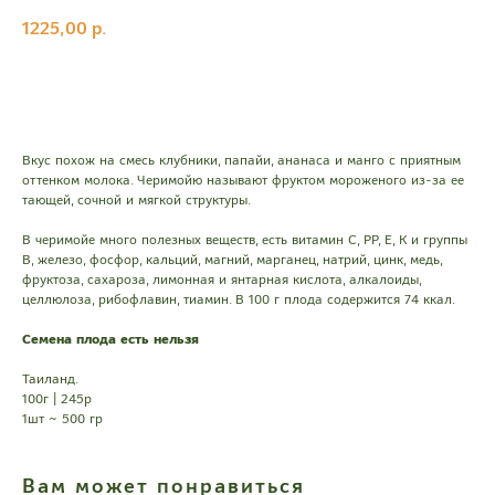
1225,00
р.
в корзину
Вкус похож на смесь клубники, папайи, ананаса и манго с приятным
оттенком молока. Черимойю называют фруктом мороженого из-за ее
тающей, сочной и мягкой структуры.
В черимойе много полезных веществ, есть витамин С, РР, Е, К и группы
В, железо, фосфор, кальций, магний, марганец, натрий, цинк, медь,
фруктоза, сахароза, лимонная и янтарная кислота, алкалоиды,
целлюлоза, рибофлавин, тиамин. В 100 г плода содержится 74 ккал.
Семена плода есть нельзя
Таиланд.
100г | 245р
1шт ~ 500 гр
Вам может понравиться