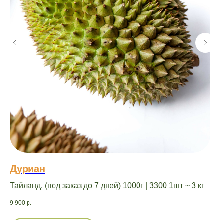
Дуриан
Д
Тайланд. (под заказ до 7 дней) 1000г | 3300 1шт ~ 3 кг
Вь
9 900
р.
74