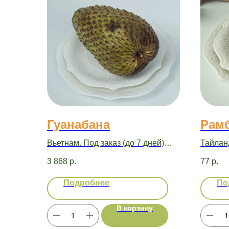
Гуанабана
Рам
Вьетнам. Под заказ (до 7 дней)
Тайланд
1000г = 2710р 1шт ~ 1300г
~ 30г
3 868
р.
77
р.
Подробнее
По
В корзину