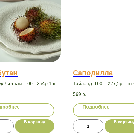
бутан
Саподилла
/Вьетнам. 100г |254р 1шт
Тайланд. 100г | 227,5р 1шт 
569
р.
дробнее
Подробнее
В корзину
В корзин