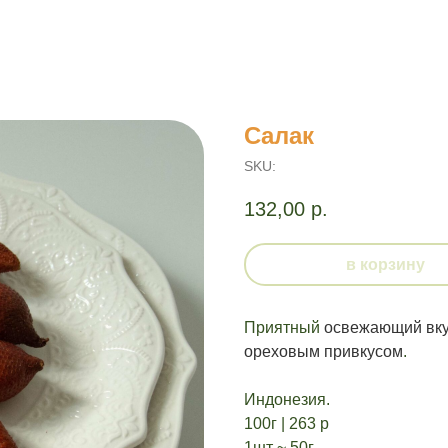
Салак
SKU:
132,00
р.
в корзину
Приятный
освежающий вкус
ореховым привкусом
.
Индонезия.
100г | 263 р
1шт ~ 50г