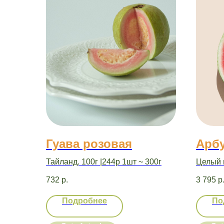
Гуава розовая
Арб
Тайланд. 100г |244р 1шт ~ 300г
Целый п
732
р.
3 795
р
Подробнее
По