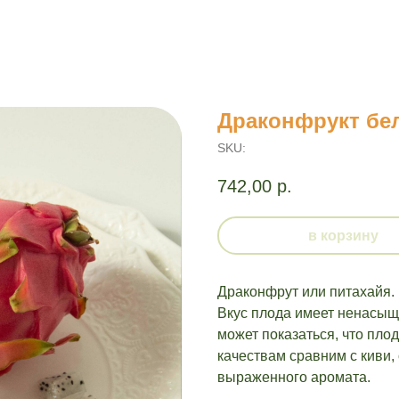
Драконфрукт бе
SKU:
742,00
р.
в корзину
Драконфрут или питахайя.
Вкус плода имеет ненасыщ
может показаться, что пло
качествам сравним с киви,
выраженного аромата.