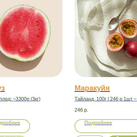
уз
Маракуйя
лод: ~3300р (3кг)
Тайланд. 100г | 246 р 1шт ~
.
246
р.
дробнее
Подробнее