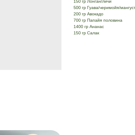
150 гр Лонган/личи
500 гр Гуава/черимойя/мангус
200 гр Авокадо
700 гр Папайя половина
1400 гр Ананас
150 гр Салак