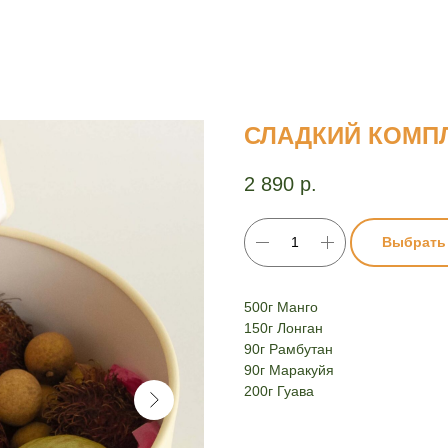
СЛАДКИЙ КОМП
2 890
р.
Выбрать
500г Манго
150г Лонган
90г Рамбутан
90г Маракуйя
200г Гуава